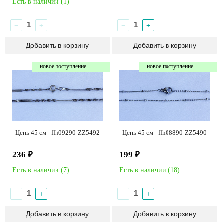
Есть в наличии (
1
)
−
+
−
+
новое поступление
новое поступление
Цепь 45 см - ffn09290-ZZ5492
Цепь 45 см - ffn08890-ZZ5490
236 ₽
199 ₽
Есть в наличии (
7
)
Есть в наличии (
18
)
−
+
−
+