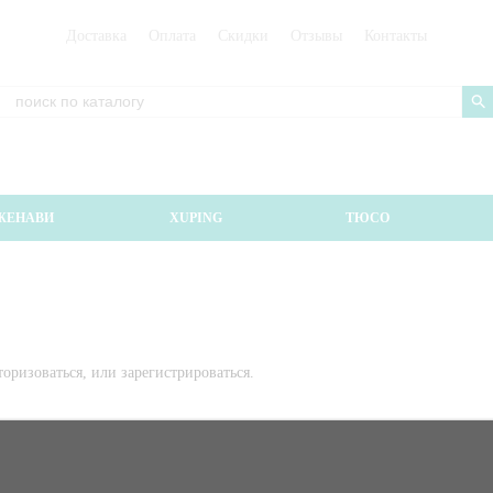
Доставка
Оплата
Скидки
Отзывы
Контакты
ЖЕНАВИ
XUPING
ТЮСО
оризоваться, или зарегистрироваться.