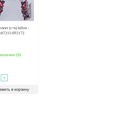
лект (с+к) fallon -
fe07215-FF2172
 наличии (
8
)
+