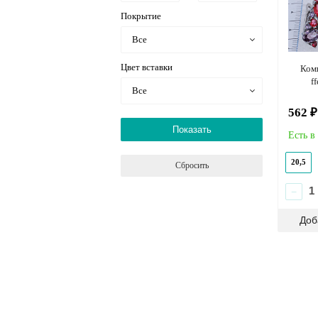
Покрытие
Все
Цвет вставки
Комп
f
Все
562 ₽
Показать
Есть в
20,5
Сбросить
−