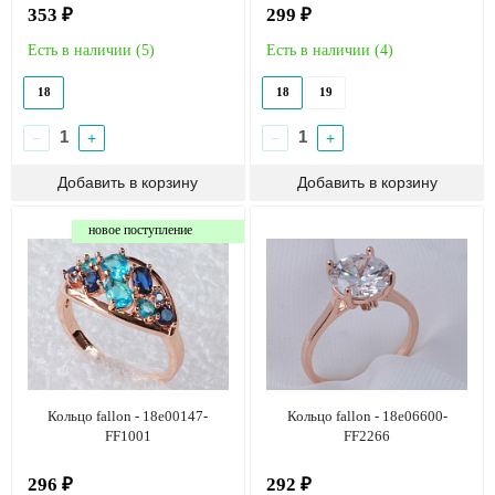
353 ₽
299 ₽
Есть в наличии (
5
)
Есть в наличии (
4
)
18
18
19
−
+
−
+
новое поступление
Кольцо fallon - 18e00147-
Кольцо fallon - 18e06600-
FF1001
FF2266
296 ₽
292 ₽