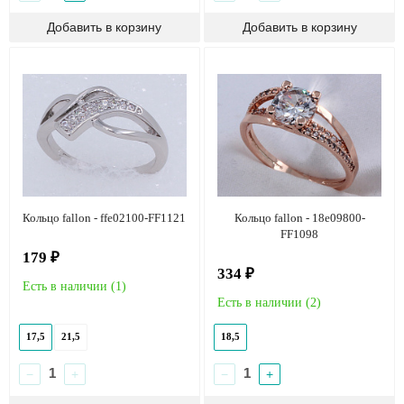
Кольцо fallon - ffe02100-FF1121
Кольцо fallon - 18e09800-
FF1098
179 ₽
334 ₽
Есть в наличии (
1
)
Есть в наличии (
2
)
17,5
21,5
18,5
−
+
−
+