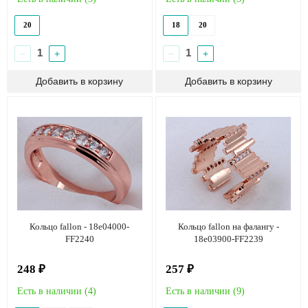
20
18
20
−
+
−
+
Кольцо fallon - 18e04000-
Кольцо fallon на фалангу -
FF2240
18e03900-FF2239
248 ₽
257 ₽
Есть в наличии (
4
)
Есть в наличии (
9
)