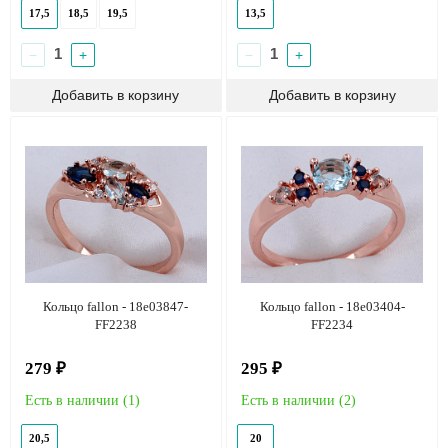
17,5
18,5
19,5
13,5
−
+
−
+
Кольцо fallon - 18e03847-
Кольцо fallon - 18e03404-
FF2238
FF2234
279 ₽
295 ₽
Есть в наличии (
1
)
Есть в наличии (
2
)
20,5
20