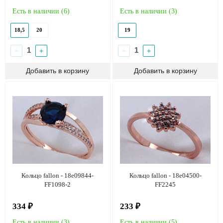
Есть в наличии (
6
)
Есть в наличии (
3
)
18,5
20
19
−
+
−
+
Кольцо fallon - 18e09844-
Кольцо fallon - 18e04500-
FF1098-2
FF2245
334 ₽
233 ₽
Есть в наличии (
3
)
Есть в наличии (
5
)