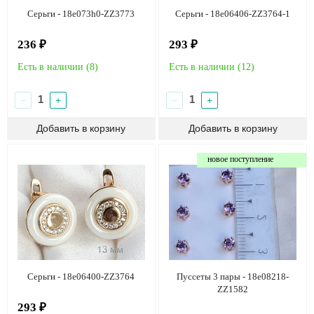
Серьги - 18e073h0-ZZ3773
Серьги - 18e06406-ZZ3764-1
236 ₽
293 ₽
Есть в наличии (
8
)
Есть в наличии (
12
)
−
+
−
+
новое поступление
Серьги - 18e06400-ZZ3764
Пуссеты 3 пары - 18e08218-
ZZ1582
293 ₽