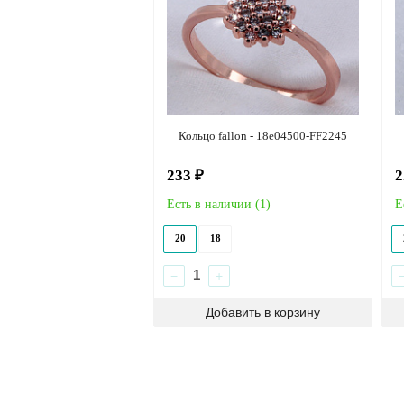
Кольцо fallon - 18e04500-FF2245
233 ₽
2
Есть в наличии (
1
)
Е
20
18
−
+