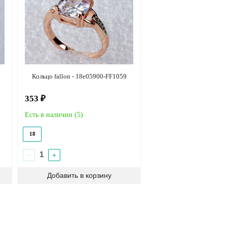
Кольцо fallon - 18e05900-FF1059
353 ₽
Есть в наличии (
5
)
18
−
+