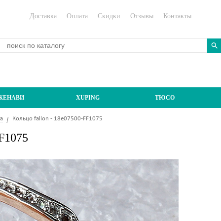
Доставка
Оплата
Скидки
Отзывы
Контакты
ЖЕНАВИ
XUPING
ТЮСО
а
Кольцо fallon - 18e07500-FF1075
FF1075